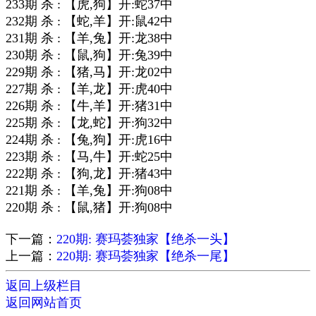
233期 杀 : 【虎,狗】开:蛇37中
232期 杀 : 【蛇,羊】开:鼠42中
231期 杀 : 【羊,兔】开:龙38中
230期 杀 : 【鼠,狗】开:兔39中
229期 杀 : 【猪,马】开:龙02中
227期 杀 : 【羊,龙】开:虎40中
226期 杀 : 【牛,羊】开:猪31中
225期 杀 : 【龙,蛇】开:狗32中
224期 杀 : 【兔,狗】开:虎16中
223期 杀 : 【马,牛】开:蛇25中
222期 杀 : 【狗,龙】开:猪43中
221期 杀 : 【羊,兔】开:狗08中
220期 杀 : 【鼠,猪】开:狗08中
下一篇：
220期: 赛玛荟独家【绝杀一头】
上一篇：
220期: 赛玛荟独家【绝杀一尾】
返回上级栏目
返回网站首页