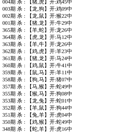
004期 杀 : 【猪,虎】开:鸡45中
003期 杀 : 【龙,狗】开:鸡09中
002期 杀 : 【龙,鼠】开:猴22中
001期 杀 : 【猪,龙】开:牛29中
365期 杀 : 【羊,蛇】开:龙26中
364期 杀 : 【虎,龙】开:马12中
363期 杀 : 【羊,牛】开:龙26中
362期 杀 : 【鸡,虎】开:羊23中
361期 杀 : 【猪,龙】开:马24中
360期 杀 : 【鸡,鼠】开:牛41中
359期 杀 : 【鼠,马】开:羊11中
358期 杀 : 【狗,马】开:猪07中
357期 杀 : 【马,猴】开:蛇49中
355期 杀 : 【猴,马】开:狗08中
353期 杀 : 【龙,兔】开:蛇01中
352期 杀 : 【羊,鼠】开:狗44中
351期 杀 : 【兔,羊】开:虎04中
350期 杀 : 【鸡,猴】开:蛇49中
348期 杀 : 【蛇,羊】开:虎16中