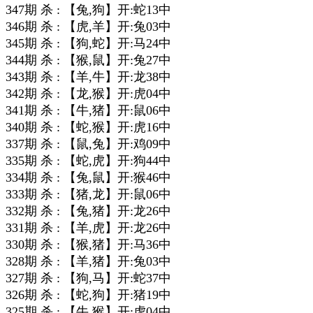
347期 杀 : 【兔,狗】开:蛇13中
346期 杀 : 【虎,羊】开:兔03中
345期 杀 : 【狗,蛇】开:马24中
344期 杀 : 【猴,鼠】开:兔27中
343期 杀 : 【羊,牛】开:龙38中
342期 杀 : 【龙,猴】开:虎04中
341期 杀 : 【牛,猪】开:鼠06中
340期 杀 : 【蛇,猴】开:虎16中
337期 杀 : 【鼠,兔】开:鸡09中
335期 杀 : 【蛇,虎】开:狗44中
334期 杀 : 【兔,鼠】开:猴46中
333期 杀 : 【猪,龙】开:鼠06中
332期 杀 : 【兔,猪】开:龙26中
331期 杀 : 【羊,虎】开:龙26中
330期 杀 : 【猴,猪】开:马36中
328期 杀 : 【羊,猪】开:兔03中
327期 杀 : 【狗,马】开:蛇37中
326期 杀 : 【蛇,狗】开:猪19中
325期 杀 : 【牛,猴】开:虎04中