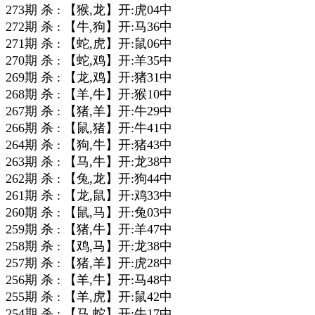
273期 杀 : 【猴,龙】开:虎04中
272期 杀 : 【牛,狗】开:马36中
271期 杀 : 【蛇,虎】开:鼠06中
270期 杀 : 【蛇,鸡】开:羊35中
269期 杀 : 【龙,鸡】开:猪31中
268期 杀 : 【羊,牛】开:猴10中
267期 杀 : 【猪,羊】开:牛29中
266期 杀 : 【鼠,猪】开:牛41中
264期 杀 : 【狗,牛】开:猪43中
263期 杀 : 【马,牛】开:龙38中
262期 杀 : 【兔,龙】开:狗44中
261期 杀 : 【龙,鼠】开:鸡33中
260期 杀 : 【鼠,马】开:兔03中
259期 杀 : 【猪,牛】开:羊47中
258期 杀 : 【鸡,马】开:龙38中
257期 杀 : 【猪,羊】开:虎28中
256期 杀 : 【羊,牛】开:马48中
255期 杀 : 【羊,虎】开:鼠42中
254期 杀 : 【马,蛇】开:牛17中