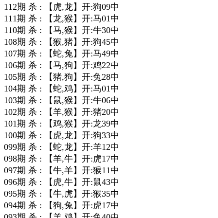
112期 杀 : 【虎,龙】开:狗09中
111期 杀 : 【龙,猴】开:马01中
110期 杀 : 【马,猴】开:牛30中
108期 杀 : 【猴,猪】开:狗45中
107期 杀 : 【蛇,兔】开:马49中
106期 杀 : 【马,狗】开:鸡22中
105期 杀 : 【猪,狗】开:兔28中
104期 杀 : 【蛇,鸡】开:马01中
103期 杀 : 【鼠,猴】开:牛06中
102期 杀 : 【羊,猴】开:猪20中
101期 杀 : 【鸡,猴】开:龙39中
100期 杀 : 【虎,龙】开:狗33中
099期 杀 : 【蛇,龙】开:羊12中
098期 杀 : 【羊,牛】开:虎17中
097期 杀 : 【牛,羊】开:猴11中
096期 杀 : 【虎,牛】开:鼠43中
095期 杀 : 【牛,虎】开:猴35中
094期 杀 : 【狗,兔】开:虎17中
093期 杀 : 【羊,鸡】开:兔40中