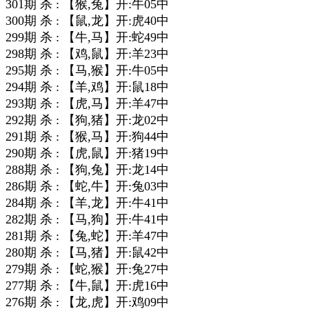
301期 杀 : 【猴,兔】开:牛05中
300期 杀 : 【鼠,龙】开:虎40中
299期 杀 : 【牛,马】开:蛇49中
298期 杀 : 【鸡,鼠】开:羊23中
295期 杀 : 【马,猴】开:牛05中
294期 杀 : 【羊,鸡】开:鼠18中
293期 杀 : 【虎,马】开:羊47中
292期 杀 : 【狗,猪】开:龙02中
291期 杀 : 【猴,马】开:狗44中
290期 杀 : 【虎,鼠】开:猪19中
288期 杀 : 【狗,兔】开:龙14中
286期 杀 : 【蛇,牛】开:兔03中
284期 杀 : 【羊,龙】开:牛41中
282期 杀 : 【马,狗】开:牛41中
281期 杀 : 【兔,蛇】开:羊47中
280期 杀 : 【马,猪】开:鼠42中
279期 杀 : 【蛇,猴】开:兔27中
277期 杀 : 【牛,鼠】开:虎16中
276期 杀 : 【龙,虎】开:鸡09中