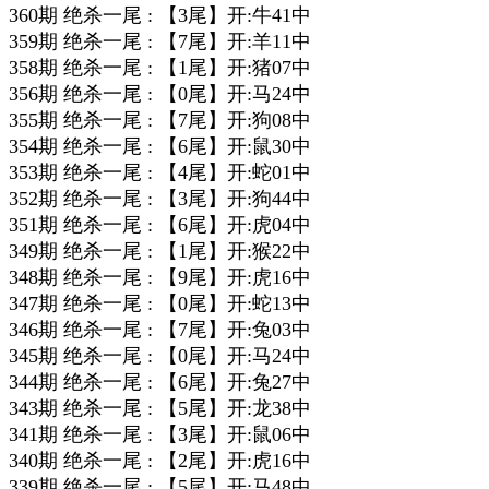
360期 绝杀一尾 : 【3尾】开:牛41中
359期 绝杀一尾 : 【7尾】开:羊11中
358期 绝杀一尾 : 【1尾】开:猪07中
356期 绝杀一尾 : 【0尾】开:马24中
355期 绝杀一尾 : 【7尾】开:狗08中
354期 绝杀一尾 : 【6尾】开:鼠30中
353期 绝杀一尾 : 【4尾】开:蛇01中
352期 绝杀一尾 : 【3尾】开:狗44中
351期 绝杀一尾 : 【6尾】开:虎04中
349期 绝杀一尾 : 【1尾】开:猴22中
348期 绝杀一尾 : 【9尾】开:虎16中
347期 绝杀一尾 : 【0尾】开:蛇13中
346期 绝杀一尾 : 【7尾】开:兔03中
345期 绝杀一尾 : 【0尾】开:马24中
344期 绝杀一尾 : 【6尾】开:兔27中
343期 绝杀一尾 : 【5尾】开:龙38中
341期 绝杀一尾 : 【3尾】开:鼠06中
340期 绝杀一尾 : 【2尾】开:虎16中
339期 绝杀一尾 : 【5尾】开:马48中