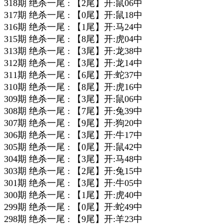
318期 绝杀一尾 : 【2尾】开:鼠06中
317期 绝杀一尾 : 【0尾】开:鼠18中
316期 绝杀一尾 : 【1尾】开:马24中
315期 绝杀一尾 : 【8尾】开:虎04中
313期 绝杀一尾 : 【3尾】开:龙38中
312期 绝杀一尾 : 【3尾】开:龙14中
311期 绝杀一尾 : 【6尾】开:蛇37中
310期 绝杀一尾 : 【8尾】开:虎16中
309期 绝杀一尾 : 【3尾】开:鼠06中
308期 绝杀一尾 : 【7尾】开:兔39中
307期 绝杀一尾 : 【9尾】开:狗20中
306期 绝杀一尾 : 【3尾】开:牛17中
305期 绝杀一尾 : 【0尾】开:鼠42中
304期 绝杀一尾 : 【3尾】开:马48中
303期 绝杀一尾 : 【2尾】开:兔15中
301期 绝杀一尾 : 【3尾】开:牛05中
300期 绝杀一尾 : 【1尾】开:虎40中
299期 绝杀一尾 : 【0尾】开:蛇49中
298期 绝杀一尾 : 【9尾】开:羊23中