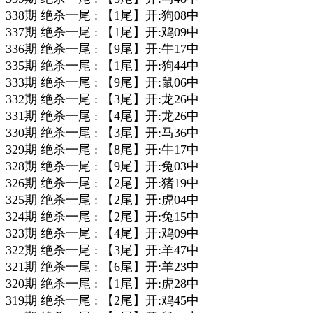
338期 绝杀一尾 : 【1尾】开:狗08中
337期 绝杀一尾 : 【1尾】开:鸡09中
336期 绝杀一尾 : 【9尾】开:牛17中
335期 绝杀一尾 : 【1尾】开:狗44中
333期 绝杀一尾 : 【9尾】开:鼠06中
332期 绝杀一尾 : 【3尾】开:龙26中
331期 绝杀一尾 : 【4尾】开:龙26中
330期 绝杀一尾 : 【3尾】开:马36中
329期 绝杀一尾 : 【8尾】开:牛17中
328期 绝杀一尾 : 【9尾】开:兔03中
326期 绝杀一尾 : 【2尾】开:猪19中
325期 绝杀一尾 : 【2尾】开:虎04中
324期 绝杀一尾 : 【2尾】开:兔15中
323期 绝杀一尾 : 【4尾】开:鸡09中
322期 绝杀一尾 : 【3尾】开:羊47中
321期 绝杀一尾 : 【6尾】开:羊23中
320期 绝杀一尾 : 【1尾】开:虎28中
319期 绝杀一尾 : 【2尾】开:鸡45中