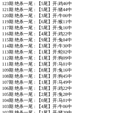
123期 绝杀一尾 : 【5尾】开:鸡46中
121期 绝杀一尾 : 【5尾】开:猪44中
120期 绝杀一尾 : 【3尾】开:牛06中
119期 绝杀一尾 : 【6尾】开:猴11中
117期 绝杀一尾 : 【5尾】开:兔16中
116期 绝杀一尾 : 【4尾】开:鸡22中
115期 绝杀一尾 : 【9尾】开:兔04中
114期 绝杀一尾 : 【3尾】开:牛30中
113期 绝杀一尾 : 【1尾】开:蛇02中
112期 绝杀一尾 : 【1尾】开:狗09中
111期 绝杀一尾 : 【3尾】开:马01中
109期 绝杀一尾 : 【8尾】开:兔16中
108期 绝杀一尾 : 【3尾】开:狗45中
107期 绝杀一尾 : 【1尾】开:马49中
106期 绝杀一尾 : 【3尾】开:鸡22中
105期 绝杀一尾 : 【2尾】开:兔28中
104期 绝杀一尾 : 【0尾】开:马01中
103期 绝杀一尾 : 【4尾】开:牛06中
102期 绝杀一尾 : 【1尾】开:猪20中