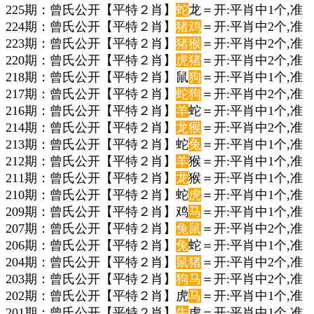
225期：曾氏公开【平特２肖】
蛇
龙＝开:平肖中1个,准
224期：曾氏公开【平特２肖】
猪
鸡
＝开:平肖中2个,准
223期：曾氏公开【平特２肖】
猪
猴
＝开:平肖中2个,准
220期：曾氏公开【平特２肖】
虎
猪
＝开:平肖中2个,准
218期：曾氏公开【平特２肖】鼠
狗
＝开:平肖中1个,准
217期：曾氏公开【平特２肖】
蛇
狗
＝开:平肖中2个,准
216期：曾氏公开【平特２肖】
羊
蛇＝开:平肖中1个,准
214期：曾氏公开【平特２肖】
龙
猴
＝开:平肖中2个,准
213期：曾氏公开【平特２肖】蛇
兔
＝开:平肖中1个,准
212期：曾氏公开【平特２肖】
羊
猴＝开:平肖中1个,准
211期：曾氏公开【平特２肖】
龙
猴＝开:平肖中1个,准
210期：曾氏公开【平特２肖】蛇
虎
＝开:平肖中1个,准
209期：曾氏公开【平特２肖】鸡
马
＝开:平肖中1个,准
207期：曾氏公开【平特２肖】
兔
鼠
＝开:平肖中2个,准
206期：曾氏公开【平特２肖】
兔
蛇＝开:平肖中1个,准
204期：曾氏公开【平特２肖】
鼠
猪
＝开:平肖中2个,准
203期：曾氏公开【平特２肖】
狗
马
＝开:平肖中2个,准
202期：曾氏公开【平特２肖】虎
马
＝开:平肖中1个,准
201期：曾氏公开【平特２肖】
牛
虎＝开:平肖中1个,准