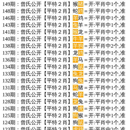
149期：曾氏公开【平特２肖】猴
猪
＝开:平肖中1个,准
148期：曾氏公开【平特２肖】蛇
鸡
＝开:平肖中1个,准
146期：曾氏公开【平特２肖】
羊
鸡＝开:平肖中1个,准
143期：曾氏公开【平特２肖】
兔
羊＝开:平肖中1个,准
141期：曾氏公开【平特２肖】
猴
龙＝开:平肖中1个,准
140期：曾氏公开【平特２肖】
牛
羊
＝开:平肖中2个,准
138期：曾氏公开【平特２肖】
羊
狗
＝开:平肖中2个,准
137期：曾氏公开【平特２肖】龙
鸡
＝开:平肖中1个,准
136期：曾氏公开【平特２肖】
羊
马＝开:平肖中1个,准
134期：曾氏公开【平特２肖】狗
鼠
＝开:平肖中1个,准
133期：曾氏公开【平特２肖】
兔
龙
＝开:平肖中2个,准
132期：曾氏公开【平特２肖】狗
兔
＝开:平肖中1个,准
131期：曾氏公开【平特２肖】
马
猪＝开:平肖中1个,准
130期：曾氏公开【平特２肖】蛇
羊
＝开:平肖中1个,准
128期：曾氏公开【平特２肖】
龙
兔＝开:平肖中1个,准
126期：曾氏公开【平特２肖】狗
虎
＝开:平肖中1个,准
125期：曾氏公开【平特２肖】
狗
猴＝开:平肖中1个,准
124期：曾氏公开【平特２肖】狗
鼠
＝开:平肖中1个,准
123期：曾氏公开【平特２肖】
虎
鸡
＝开:平肖中2个,准