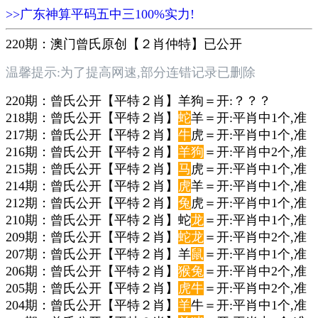
>>广东神算平码五中三100%实力!
220期：澳门曾氏原创【２肖仲特】已公开
温馨提示:为了提高网速,部分连错记录已删除
220期：曾氏公开【平特２肖】羊狗＝开:？？？
218期：曾氏公开【平特２肖】
蛇
羊＝开:平肖中1个,准
217期：曾氏公开【平特２肖】
牛
虎＝开:平肖中1个,准
216期：曾氏公开【平特２肖】
羊
狗
＝开:平肖中2个,准
215期：曾氏公开【平特２肖】
马
虎＝开:平肖中1个,准
214期：曾氏公开【平特２肖】
虎
羊＝开:平肖中1个,准
212期：曾氏公开【平特２肖】
兔
虎＝开:平肖中1个,准
210期：曾氏公开【平特２肖】蛇
龙
＝开:平肖中1个,准
209期：曾氏公开【平特２肖】
蛇
龙
＝开:平肖中2个,准
207期：曾氏公开【平特２肖】羊
鼠
＝开:平肖中1个,准
206期：曾氏公开【平特２肖】
猴
兔
＝开:平肖中2个,准
205期：曾氏公开【平特２肖】
虎
牛
＝开:平肖中2个,准
204期：曾氏公开【平特２肖】
羊
牛＝开:平肖中1个,准