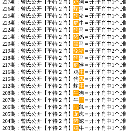
227期：曾氏公开【平特２肖】
鸡
狗＝开:平肖中1个,准
226期：曾氏公开【平特２肖】
蛇
马＝开:平肖中1个,准
225期：曾氏公开【平特２肖】
狗
猪＝开:平肖中1个,准
223期：曾氏公开【平特２肖】
虎
牛＝开:平肖中1个,准
222期：曾氏公开【平特２肖】
狗
马＝开:平肖中1个,准
221期：曾氏公开【平特２肖】
猪
鸡＝开:平肖中1个,准
220期：曾氏公开【平特２肖】
鼠
马＝开:平肖中1个,准
219期：曾氏公开【平特２肖】
兔
猪
＝开:平肖中2个,准
218期：曾氏公开【平特２肖】
狗
马＝开:平肖中1个,准
217期：曾氏公开【平特２肖】
虎
猴＝开:平肖中1个,准
216期：曾氏公开【平特２肖】鸡
牛
＝开:平肖中1个,准
215期：曾氏公开【平特２肖】狗
鸡
＝开:平肖中1个,准
212期：曾氏公开【平特２肖】蛇
牛
＝开:平肖中1个,准
208期：曾氏公开【平特２肖】
牛
狗＝开:平肖中1个,准
207期：曾氏公开【平特２肖】牛
马
＝开:平肖中1个,准
206期：曾氏公开【平特２肖】
马
鼠＝开:平肖中1个,准
205期：曾氏公开【平特２肖】
龙
虎＝开:平肖中1个,准
204期：曾氏公开【平特２肖】
猪
蛇＝开:平肖中1个,准
203期：曾氏公开【平特２肖】
鸡
牛＝开:平肖中1个,准