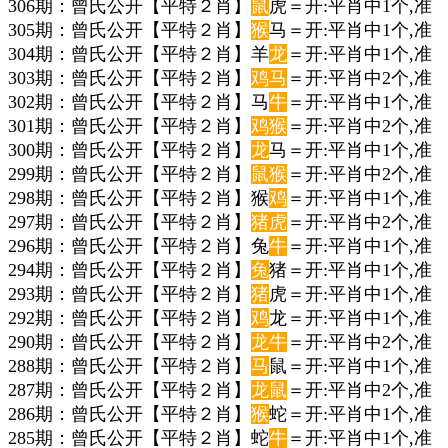
306期：曾氏公开【平特２肖】
鼠
虎＝开:平肖中1个,准
305期：曾氏公开【平特２肖】
猴
马＝开:平肖中1个,准
304期：曾氏公开【平特２肖】羊
龙
＝开:平肖中1个,准
303期：曾氏公开【平特２肖】
鸡
马
＝开:平肖中2个,准
302期：曾氏公开【平特２肖】马
牛
＝开:平肖中1个,准
301期：曾氏公开【平特２肖】
鸡
猴
＝开:平肖中2个,准
300期：曾氏公开【平特２肖】
龙
马＝开:平肖中1个,准
299期：曾氏公开【平特２肖】
鼠
猴
＝开:平肖中2个,准
298期：曾氏公开【平特２肖】猴
鸡
＝开:平肖中1个,准
297期：曾氏公开【平特２肖】
猪
虎
＝开:平肖中2个,准
296期：曾氏公开【平特２肖】兔
牛
＝开:平肖中1个,准
294期：曾氏公开【平特２肖】
兔
猪＝开:平肖中1个,准
293期：曾氏公开【平特２肖】
猪
虎＝开:平肖中1个,准
292期：曾氏公开【平特２肖】
鸡
龙＝开:平肖中1个,准
290期：曾氏公开【平特２肖】
龙
牛
＝开:平肖中2个,准
288期：曾氏公开【平特２肖】
马
鼠＝开:平肖中1个,准
287期：曾氏公开【平特２肖】
龙
鼠
＝开:平肖中2个,准
286期：曾氏公开【平特２肖】
猴
蛇＝开:平肖中1个,准
285期：曾氏公开【平特２肖】蛇
牛
＝开:平肖中1个,准