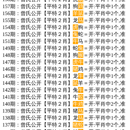
157期：曾氏公开【平特２肖】狗
鸡
＝开:平肖中1个,准
156期：曾氏公开【平特２肖】
羊
鼠
＝开:平肖中2个,准
155期：曾氏公开【平特２肖】龙
马
＝开:平肖中1个,准
154期：曾氏公开【平特２肖】
虎
狗＝开:平肖中1个,准
152期：曾氏公开【平特２肖】
兔
蛇＝开:平肖中1个,准
151期：曾氏公开【平特２肖】
牛
马＝开:平肖中1个,准
149期：曾氏公开【平特２肖】蛇
兔
＝开:平肖中1个,准
148期：曾氏公开【平特２肖】狗
猴
＝开:平肖中1个,准
147期：曾氏公开【平特２肖】
虎
牛
＝开:平肖中2个,准
146期：曾氏公开【平特２肖】
猪
鸡＝开:平肖中1个,准
145期：曾氏公开【平特２肖】龙
牛
＝开:平肖中1个,准
144期：曾氏公开【平特２肖】
鼠
羊＝开:平肖中1个,准
142期：曾氏公开【平特２肖】兔
牛
＝开:平肖中1个,准
141期：曾氏公开【平特２肖】牛
蛇
＝开:平肖中1个,准
140期：曾氏公开【平特２肖】
牛
鸡
＝开:平肖中2个,准
139期：曾氏公开【平特２肖】猪
马
＝开:平肖中1个,准
138期：曾氏公开【平特２肖】龙
马
＝开:平肖中1个,准
137期：曾氏公开【平特２肖】
猪
蛇
＝开:平肖中2个,准