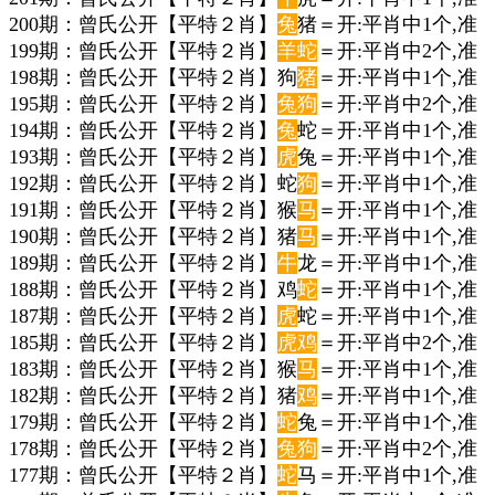
200期：曾氏公开【平特２肖】
兔
猪＝开:平肖中1个,准
199期：曾氏公开【平特２肖】
羊
蛇
＝开:平肖中2个,准
198期：曾氏公开【平特２肖】狗
猪
＝开:平肖中1个,准
195期：曾氏公开【平特２肖】
兔
狗
＝开:平肖中2个,准
194期：曾氏公开【平特２肖】
兔
蛇＝开:平肖中1个,准
193期：曾氏公开【平特２肖】
虎
兔＝开:平肖中1个,准
192期：曾氏公开【平特２肖】蛇
狗
＝开:平肖中1个,准
191期：曾氏公开【平特２肖】猴
马
＝开:平肖中1个,准
190期：曾氏公开【平特２肖】猪
马
＝开:平肖中1个,准
189期：曾氏公开【平特２肖】
牛
龙＝开:平肖中1个,准
188期：曾氏公开【平特２肖】鸡
蛇
＝开:平肖中1个,准
187期：曾氏公开【平特２肖】
虎
蛇＝开:平肖中1个,准
185期：曾氏公开【平特２肖】
虎
鸡
＝开:平肖中2个,准
183期：曾氏公开【平特２肖】猴
马
＝开:平肖中1个,准
182期：曾氏公开【平特２肖】猪
鸡
＝开:平肖中1个,准
179期：曾氏公开【平特２肖】
蛇
兔＝开:平肖中1个,准
178期：曾氏公开【平特２肖】
兔
狗
＝开:平肖中2个,准
177期：曾氏公开【平特２肖】
蛇
马＝开:平肖中1个,准