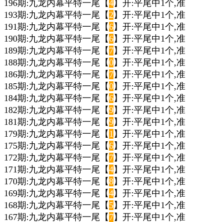
196期:九龙内幕平特一尾【
4
】开:平尾中1个,准
193期:九龙内幕平特一尾【
2
】开:平尾中1个,准
191期:九龙内幕平特一尾【
6
】开:平尾中1个,准
190期:九龙内幕平特一尾【
6
】开:平尾中1个,准
189期:九龙内幕平特一尾【
7
】开:平尾中1个,准
188期:九龙内幕平特一尾【
0
】开:平尾中1个,准
186期:九龙内幕平特一尾【
7
】开:平尾中1个,准
185期:九龙内幕平特一尾【
0
】开:平尾中1个,准
184期:九龙内幕平特一尾【
6
】开:平尾中1个,准
182期:九龙内幕平特一尾【
9
】开:平尾中1个,准
181期:九龙内幕平特一尾【
9
】开:平尾中1个,准
179期:九龙内幕平特一尾【
1
】开:平尾中1个,准
175期:九龙内幕平特一尾【
6
】开:平尾中1个,准
172期:九龙内幕平特一尾【
7
】开:平尾中1个,准
171期:九龙内幕平特一尾【
4
】开:平尾中1个,准
170期:九龙内幕平特一尾【
8
】开:平尾中1个,准
169期:九龙内幕平特一尾【
4
】开:平尾中1个,准
168期:九龙内幕平特一尾【
5
】开:平尾中1个,准
167期:九龙内幕平特一尾【
7
】开:平尾中1个,准