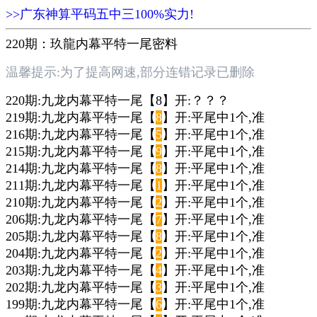
>>广东神算平码五中三100%实力!
220期：玖龍内幕平特一尾密料
温馨提示:为了提高网速,部分连错记录已删除
220期:九龙内幕平特一尾【8】开:？？？
219期:九龙内幕平特一尾【
8
】开:平尾中1个,准
216期:九龙内幕平特一尾【
5
】开:平尾中1个,准
215期:九龙内幕平特一尾【
9
】开:平尾中1个,准
214期:九龙内幕平特一尾【
8
】开:平尾中1个,准
211期:九龙内幕平特一尾【
1
】开:平尾中1个,准
210期:九龙内幕平特一尾【
2
】开:平尾中1个,准
206期:九龙内幕平特一尾【
7
】开:平尾中1个,准
205期:九龙内幕平特一尾【
8
】开:平尾中1个,准
204期:九龙内幕平特一尾【
2
】开:平尾中1个,准
203期:九龙内幕平特一尾【
4
】开:平尾中1个,准
202期:九龙内幕平特一尾【
3
】开:平尾中1个,准
199期:九龙内幕平特一尾【
6
】开:平尾中1个,准