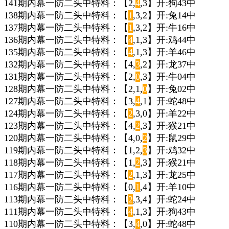
141期内幕一防二头中特料：【2,
4
,3】开:狗43中
138期内幕一防二头中特料：【
1
,3,2】开:兔14中
137期内幕一防二头中特料：【
1
,3,2】开:牛16中
136期内幕一防二头中特料：【
4
,1,3】开:鸡44中
135期内幕一防二头中特料：【
4
,1,3】开:羊46中
132期内幕一防二头中特料：【4,
3
,2】开:龙37中
131期内幕一防二头中特料：【2,
0
,3】开:牛04中
128期内幕一防二头中特料：【2,1,
0
】开:兔02中
127期内幕一防二头中特料：【3,
4
,1】开:蛇48中
124期内幕一防二头中特料：【
2
,3,0】开:羊22中
123期内幕一防二头中特料：【4,
2
,3】开:猴21中
120期内幕一防二头中特料：【4,0,
2
】开:鼠29中
119期内幕一防二头中特料：【1,2,
3
】开:鸡32中
118期内幕一防二头中特料：【1,
2
,3】开:猴21中
117期内幕一防二头中特料：【
2
,1,3】开:龙25中
116期内幕一防二头中特料：【0,
1
,4】开:羊10中
113期内幕一防二头中特料：【
2
,3,4】开:蛇24中
111期内幕一防二头中特料：【
4
,1,3】开:狗43中
110期内幕一防二头中特料：【3,
4
,0】开:蛇48中