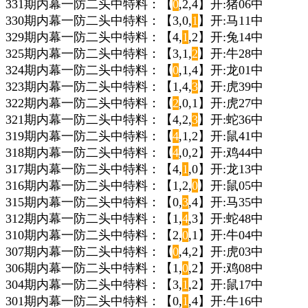
331期内幕一防二头中特料：【
0
,2,4】开:猪06中
330期内幕一防二头中特料：【3,0,
1
】开:马11中
329期内幕一防二头中特料：【4,
1
,2】开:兔14中
325期内幕一防二头中特料：【3,1,
2
】开:牛28中
324期内幕一防二头中特料：【
0
,1,4】开:龙01中
323期内幕一防二头中特料：【1,4,
3
】开:虎39中
322期内幕一防二头中特料：【
2
,0,1】开:虎27中
321期内幕一防二头中特料：【4,2,
3
】开:蛇36中
319期内幕一防二头中特料：【
4
,1,2】开:鼠41中
318期内幕一防二头中特料：【
4
,0,2】开:鸡44中
317期内幕一防二头中特料：【4,
1
,0】开:龙13中
316期内幕一防二头中特料：【1,2,
0
】开:鼠05中
315期内幕一防二头中特料：【0,
3
,4】开:马35中
312期内幕一防二头中特料：【1,
4
,3】开:蛇48中
310期内幕一防二头中特料：【2,
0
,1】开:牛04中
307期内幕一防二头中特料：【
0
,4,2】开:虎03中
306期内幕一防二头中特料：【1,
0
,2】开:鸡08中
304期内幕一防二头中特料：【3,
1
,2】开:鼠17中
301期内幕一防二头中特料：【0,
1
,4】开:牛16中