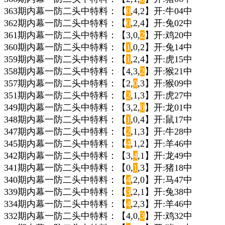
363期内幕一防二头中特料：【
0
,4,2】开:牛04中
362期内幕一防二头中特料：【
0
,2,4】开:兔02中
361期内幕一防二头中特料：【3,0,
2
】开:鸡20中
360期内幕一防二头中特料：【
1
,0,2】开:兔14中
359期内幕一防二头中特料：【
1
,2,4】开:虎15中
358期内幕一防二头中特料：【4,3,
2
】开:猴21中
357期内幕一防二头中特料：【2,
0
,3】开:猴09中
351期内幕一防二头中特料：【
2
,1,3】开:虎27中
349期内幕一防二头中特料：【3,2,
0
】开:龙01中
348期内幕一防二头中特料：【
1
,0,4】开:鼠17中
347期内幕一防二头中特料：【
2
,1,3】开:牛28中
345期内幕一防二头中特料：【
4
,1,2】开:羊46中
342期内幕一防二头中特料：【3,
4
,1】开:龙49中
341期内幕一防二头中特料：【0,
1
,3】开:猪18中
340期内幕一防二头中特料：【
4
,2,0】开:马47中
339期内幕一防二头中特料：【
3
,2,1】开:兔38中
334期内幕一防二头中特料：【
4
,2,3】开:羊46中
332期内幕一防二头中特料：【4,0,
3
】开:鸡32中