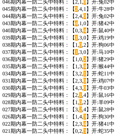
046期内幕一防二头中特料：【2,1,
0
】开:兔02中
045期内幕一防二头中特料：【
2
,4,1】开:牛28中
044期内幕一防二头中特料：【2,4,
0
】开:兔02中
043期内幕一防二头中特料：【
4
,1,0】开:猪42中
040期内幕一防二头中特料：【0,3,
4
】开:鼠40中
039期内幕一防二头中特料：【
1
,3,0】开:鸡19中
038期内幕一防二头中特料：【1,
0
,2】开:狗06中
037期内幕一防二头中特料：【
1
,3,0】开:马10中
036期内幕一防二头中特料：【1,0,
2
】开:猪29中
035期内幕一防二头中特料：【1,3,
4
】开:猴44中
034期内幕一防二头中特料：【3,2,
1
】开:蛇11中
031期内幕一防二头中特料：【2,3,
0
】开:鸡07中
030期内幕一防二头中特料：【4,3,
0
】开:牛03中
029期内幕一防二头中特料：【2,
1
,4】开:鼠16中
028期内幕一防二头中特料：【1,
0
,2】开:羊09中
027期内幕一防二头中特料：【3,
2
,4】开:鼠28中
026期内幕一防二头中特料：【1,4,
3
】开:狗30中
022期内幕一防二头中特料：【2,3,
4
】开:猪41中
021期内幕一防二头中特料：【0,2,
3
】开:蛇35中