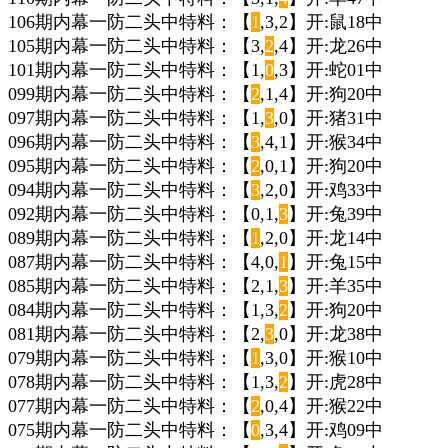
106期内幕一防二头中特料：【
1
,3,2】开:鼠18中
105期内幕一防二头中特料：【3,
2
,4】开:龙26中
101期内幕一防二头中特料：【1,
0
,3】开:蛇01中
099期内幕一防二头中特料：【
2
,1,4】开:狗20中
097期内幕一防二头中特料：【1,
3
,0】开:猪31中
096期内幕一防二头中特料：【
3
,4,1】开:猴34中
095期内幕一防二头中特料：【
2
,0,1】开:狗20中
094期内幕一防二头中特料：【
3
,2,0】开:鸡33中
092期内幕一防二头中特料：【0,1,
3
】开:兔39中
089期内幕一防二头中特料：【
1
,2,0】开:龙14中
087期内幕一防二头中特料：【4,0,
1
】开:兔15中
085期内幕一防二头中特料：【2,1,
3
】开:羊35中
084期内幕一防二头中特料：【1,3,
2
】开:狗20中
081期内幕一防二头中特料：【2,
3
,0】开:龙38中
079期内幕一防二头中特料：【
1
,3,0】开:猴10中
078期内幕一防二头中特料：【1,3,
2
】开:虎28中
077期内幕一防二头中特料：【
2
,0,4】开:猴22中
075期内幕一防二头中特料：【
0
,3,4】开:鸡09中