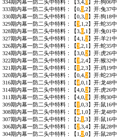
334期内幕一防二头中特料：【3,4,
0
】开:狗06中
333期内幕一防二头中特料：【0,
3
,2】开:兔37中
330期内幕一防二头中特料：【0,3,
1
】开:狗18中
329期内幕一防二头中特料：【
3
,1,2】开:蛇35中
328期内幕一防二头中特料：【3,
0
,1】开:兔01中
327期内幕一防二头中特料：【4,1,
2
】开:羊21中
326期内幕一防二头中特料：【
3
,2,1】开:蛇35中
324期内幕一防二头中特料：【3,0,
2
】开:虎26中
322期内幕一防二头中特料：【
3
,2,4】开:猴32中
321期内幕一防二头中特料：【
1
,2,3】开:鸡19中
320期内幕一防二头中特料：【0,4,
2
】开:蛇23中
316期内幕一防二头中特料：【
4
,0,1】开:龙48中
314期内幕一防二头中特料：【4,0,
2
】开:虎26中
311期内幕一防二头中特料：【4,0,
3
】开:狗30中
309期内幕一防二头中特料：【
1
,0,3】开:鼠16中
308期内幕一防二头中特料：【
4
,1,0】开:龙48中
307期内幕一防二头中特料：【2,
1
,3】开:鼠16中
306期内幕一防二头中特料：【
2
,3,4】开:鼠28中
304期内幕一防二头中特料：【1,
2
,0】开:鼠28中