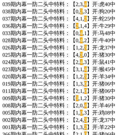
039期内幕一防二头中特料：【2,3,
4
】开:虎40中
038期内幕一防二头中特料：【0,
2
,3】开:狗20中
037期内幕一防二头中特料：【4,1,
2
】开:蛇25中
036期内幕一防二头中特料：【
2
,1,4】开:牛29中
033期内幕一防二头中特料：【0,
4
,1】开:马48中
028期内幕一防二头中特料：【0,
4
,2】开:牛40中
026期内幕一防二头中特料：【1,2,
3
】开:龙37中
025期内幕一防二头中特料：【4,
3
,0】开:猪30中
024期内幕一防二头中特料：【2,
4
,3】开:鼠41中
023期内幕一防二头中特料：【3,1,
4
】开:猴45中
020期内幕一防二头中特料：【1,2,
3
】开:羊34中
019期内幕一防二头中特料：【1,3,
0
】开:猪06中
011期内幕一防二头中特料：【2,1,
0
】开:猪06中
009期内幕一防二头中特料：【
3
,1,2】开:猪30中
008期内幕一防二头中特料：【2,0,
4
】开:羊46中
005期内幕一防二头中特料：【1,
0
,3】开:鸡08中
002期内幕一防二头中特料：【2,4,
3
】开:龙37中
001期内幕一防二头中特料：【1,3,
2
】开:羊22中
366期内幕一防二头中特料：【2,1,
0
】开:猪06中