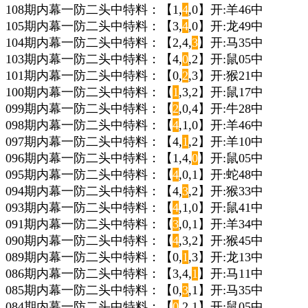
108期内幕一防二头中特料：【1,
4
,0】开:羊46中
105期内幕一防二头中特料：【3,
4
,0】开:龙49中
104期内幕一防二头中特料：【2,4,
3
】开:马35中
103期内幕一防二头中特料：【4,
0
,2】开:鼠05中
101期内幕一防二头中特料：【0,
2
,3】开:猴21中
100期内幕一防二头中特料：【
1
,3,2】开:鼠17中
099期内幕一防二头中特料：【
2
,0,4】开:牛28中
098期内幕一防二头中特料：【
4
,1,0】开:羊46中
097期内幕一防二头中特料：【4,
1
,2】开:羊10中
096期内幕一防二头中特料：【1,4,
0
】开:鼠05中
095期内幕一防二头中特料：【
4
,0,1】开:蛇48中
094期内幕一防二头中特料：【4,
3
,2】开:猴33中
093期内幕一防二头中特料：【
4
,1,0】开:鼠41中
091期内幕一防二头中特料：【
3
,0,1】开:羊34中
090期内幕一防二头中特料：【
4
,3,2】开:猴45中
089期内幕一防二头中特料：【0,
1
,3】开:龙13中
086期内幕一防二头中特料：【3,4,
1
】开:马11中
085期内幕一防二头中特料：【0,
3
,1】开:马35中
084期内幕一防二头中特料：【
0
,2,1】开:鼠05中