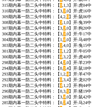
315期内幕一防二头中特料：【
0
,1,3】开:虎04中
310期内幕一防二头中特料：【3,
1
,0】开:虎16中
309期内幕一防二头中特料：【4,2,
0
】开:鼠06中
308期内幕一防二头中特料：【
3
,1,0】开:兔39中
307期内幕一防二头中特料：【3,
2
,0】开:狗20中
306期内幕一防二头中特料：【3,
1
,0】开:牛17中
304期内幕一防二头中特料：【1,
4
,0】开:马48中
303期内幕一防二头中特料：【
1
,4,0】开:兔15中
301期内幕一防二头中特料：【
0
,1,2】开:牛05中
300期内幕一防二头中特料：【
4
,3,2】开:虎40中
298期内幕一防二头中特料：【4,
2
,0】开:羊23中
294期内幕一防二头中特料：【0,
1
,4】开:鼠18中
293期内幕一防二头中特料：【1,2,
4
】开:羊47中
292期内幕一防二头中特料：【
0
,3,4】开:龙02中
291期内幕一防二头中特料：【
4
,1,2】开:狗44中
290期内幕一防二头中特料：【0,3,
1
】开:猪19中
289期内幕一防二头中特料：【3,
4
,0】开:鼠42中
285期内幕一防二头中特料：【0,
2
,4】开:马24中