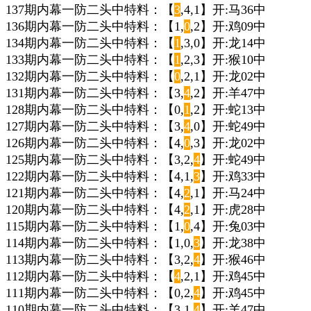
137期内幕一防二头中特料：【
3
,4,1】开:马36中
136期内幕一防二头中特料：【1,
0
,2】开:鸡09中
134期内幕一防二头中特料：【
1
,3,0】开:龙14中
133期内幕一防二头中特料：【
1
,2,3】开:猴10中
132期内幕一防二头中特料：【
0
,2,1】开:龙02中
131期内幕一防二头中特料：【3,
4
,2】开:羊47中
128期内幕一防二头中特料：【0,
1
,2】开:蛇13中
127期内幕一防二头中特料：【3,
4
,0】开:蛇49中
126期内幕一防二头中特料：【4,
0
,3】开:龙02中
125期内幕一防二头中特料：【3,2,
4
】开:蛇49中
122期内幕一防二头中特料：【4,1,
3
】开:鸡33中
121期内幕一防二头中特料：【4,
2
,1】开:马24中
120期内幕一防二头中特料：【4,
2
,1】开:虎28中
115期内幕一防二头中特料：【1,
0
,4】开:兔03中
114期内幕一防二头中特料：【1,0,
3
】开:龙38中
113期内幕一防二头中特料：【3,2,
4
】开:猴46中
112期内幕一防二头中特料：【
4
,2,1】开:鸡45中
111期内幕一防二头中特料：【0,2,
4
】开:鸡45中
110期内幕一防二头中特料：【3,1,
4
】开:羊47中