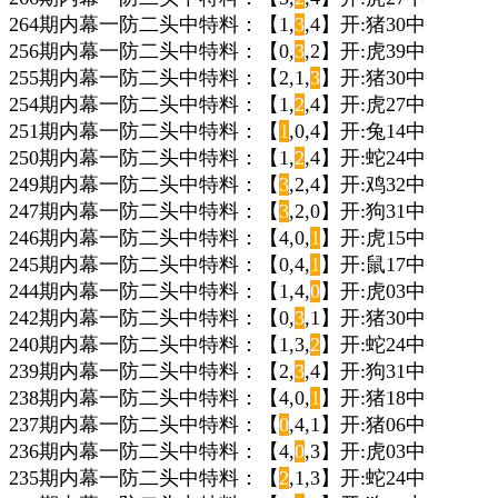
264期内幕一防二头中特料：【1,
3
,4】开:猪30中
256期内幕一防二头中特料：【0,
3
,2】开:虎39中
255期内幕一防二头中特料：【2,1,
3
】开:猪30中
254期内幕一防二头中特料：【1,
2
,4】开:虎27中
251期内幕一防二头中特料：【
1
,0,4】开:兔14中
250期内幕一防二头中特料：【1,
2
,4】开:蛇24中
249期内幕一防二头中特料：【
3
,2,4】开:鸡32中
247期内幕一防二头中特料：【
3
,2,0】开:狗31中
246期内幕一防二头中特料：【4,0,
1
】开:虎15中
245期内幕一防二头中特料：【0,4,
1
】开:鼠17中
244期内幕一防二头中特料：【1,4,
0
】开:虎03中
242期内幕一防二头中特料：【0,
3
,1】开:猪30中
240期内幕一防二头中特料：【1,3,
2
】开:蛇24中
239期内幕一防二头中特料：【2,
3
,4】开:狗31中
238期内幕一防二头中特料：【4,0,
1
】开:猪18中
237期内幕一防二头中特料：【
0
,4,1】开:猪06中
236期内幕一防二头中特料：【4,
0
,3】开:虎03中
235期内幕一防二头中特料：【
2
,1,3】开:蛇24中