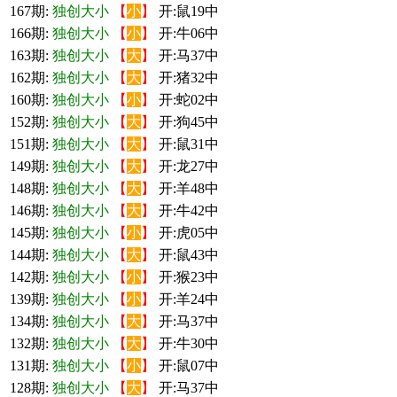
167期:
独创大小
【
小
】
开:鼠19中
166期:
独创大小
【
小
】
开:牛06中
163期:
独创大小
【
大
】
开:马37中
162期:
独创大小
【
大
】
开:猪32中
160期:
独创大小
【
小
】
开:蛇02中
152期:
独创大小
【
大
】
开:狗45中
151期:
独创大小
【
大
】
开:鼠31中
149期:
独创大小
【
大
】
开:龙27中
148期:
独创大小
【
大
】
开:羊48中
146期:
独创大小
【
大
】
开:牛42中
145期:
独创大小
【
小
】
开:虎05中
144期:
独创大小
【
大
】
开:鼠43中
142期:
独创大小
【
小
】
开:猴23中
139期:
独创大小
【
小
】
开:羊24中
134期:
独创大小
【
大
】
开:马37中
132期:
独创大小
【
大
】
开:牛30中
131期:
独创大小
【
小
】
开:鼠07中
128期:
独创大小
【
大
】
开:马37中