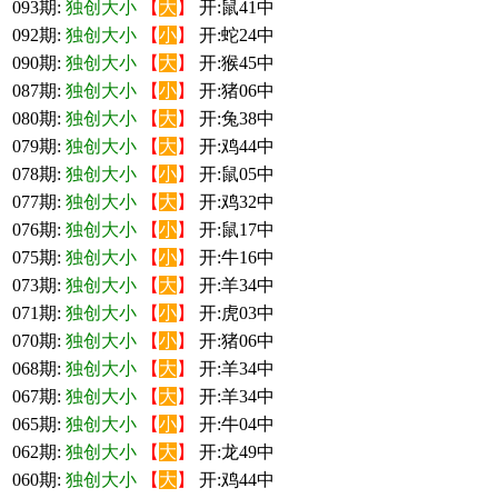
093期:
独创大小
【
大
】
开:鼠41中
092期:
独创大小
【
小
】
开:蛇24中
090期:
独创大小
【
大
】
开:猴45中
087期:
独创大小
【
小
】
开:猪06中
080期:
独创大小
【
大
】
开:兔38中
079期:
独创大小
【
大
】
开:鸡44中
078期:
独创大小
【
小
】
开:鼠05中
077期:
独创大小
【
大
】
开:鸡32中
076期:
独创大小
【
小
】
开:鼠17中
075期:
独创大小
【
小
】
开:牛16中
073期:
独创大小
【
大
】
开:羊34中
071期:
独创大小
【
小
】
开:虎03中
070期:
独创大小
【
小
】
开:猪06中
068期:
独创大小
【
大
】
开:羊34中
067期:
独创大小
【
大
】
开:羊34中
065期:
独创大小
【
小
】
开:牛04中
062期:
独创大小
【
大
】
开:龙49中
060期:
独创大小
【
大
】
开:鸡44中