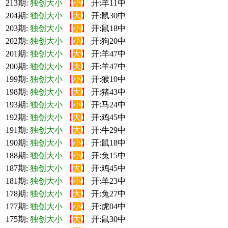
213期:
独创大小
【
小
】
开:羊11中
204期:
独创大小
【
大
】
开:鼠30中
203期:
独创大小
【
小
】
开:鼠18中
202期:
独创大小
【
小
】
开:狗20中
201期:
独创大小
【
大
】
开:羊47中
200期:
独创大小
【
大
】
开:羊47中
199期:
独创大小
【
小
】
开:猴10中
198期:
独创大小
【
大
】
开:猪43中
193期:
独创大小
【
小
】
开:马24中
192期:
独创大小
【
大
】
开:鸡45中
191期:
独创大小
【
大
】
开:牛29中
190期:
独创大小
【
小
】
开:鼠18中
188期:
独创大小
【
小
】
开:兔15中
187期:
独创大小
【
大
】
开:鸡45中
181期:
独创大小
【
小
】
开:羊23中
178期:
独创大小
【
大
】
开:兔27中
177期:
独创大小
【
小
】
开:虎04中
175期:
独创大小
【
大
】
开:鼠30中