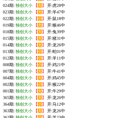
024期:
独创大小
【
大
】
开:虎28中
023期:
独创大小
【
大
】
开:羊47中
022期:
独创大小
【
小
】
开:鼠18中
019期:
独创大小
【
大
】
开:猴46中
018期:
独创大小
【
大
】
开:兔39中
015期:
独创大小
【
大
】
开:猪31中
014期:
独创大小
【
大
】
开:龙26中
013期:
独创大小
【
小
】
开:蛇01中
012期:
独创大小
【
小
】
开:羊11中
008期:
独创大小
【
小
】
开:鸡21中
007期:
独创大小
【
大
】
开:牛41中
004期:
独创大小
【
大
】
开:鸡45中
002期:
独创大小
【
小
】
开:猴22中
001期:
独创大小
【
大
】
开:牛29中
365期:
独创大小
【
大
】
开:龙26中
364期:
独创大小
【
小
】
开:马12中
363期:
独创大小
【
大
】
开:龙26中
362期:
独创大小
【
小
】
开:羊23中