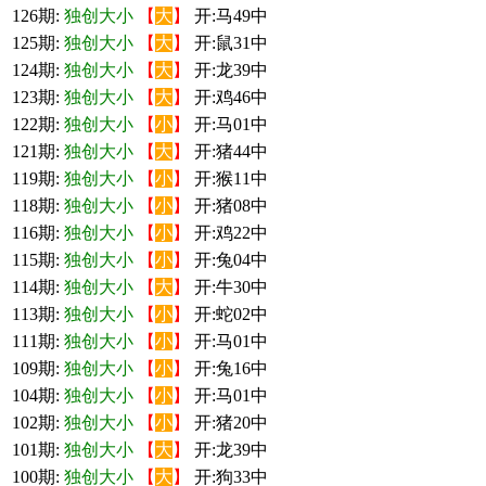
126期:
独创大小
【
大
】
开:马49中
125期:
独创大小
【
大
】
开:鼠31中
124期:
独创大小
【
大
】
开:龙39中
123期:
独创大小
【
大
】
开:鸡46中
122期:
独创大小
【
小
】
开:马01中
121期:
独创大小
【
大
】
开:猪44中
119期:
独创大小
【
小
】
开:猴11中
118期:
独创大小
【
小
】
开:猪08中
116期:
独创大小
【
小
】
开:鸡22中
115期:
独创大小
【
小
】
开:兔04中
114期:
独创大小
【
大
】
开:牛30中
113期:
独创大小
【
小
】
开:蛇02中
111期:
独创大小
【
小
】
开:马01中
109期:
独创大小
【
小
】
开:兔16中
104期:
独创大小
【
小
】
开:马01中
102期:
独创大小
【
小
】
开:猪20中
101期:
独创大小
【
大
】
开:龙39中
100期:
独创大小
【
大
】
开:狗33中