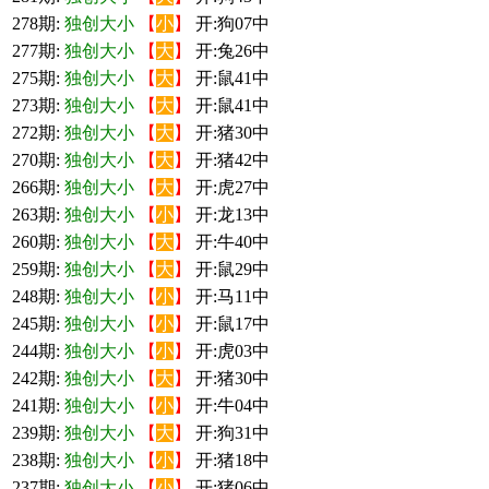
278期:
独创大小
【
小
】
开:狗07中
277期:
独创大小
【
大
】
开:兔26中
275期:
独创大小
【
大
】
开:鼠41中
273期:
独创大小
【
大
】
开:鼠41中
272期:
独创大小
【
大
】
开:猪30中
270期:
独创大小
【
大
】
开:猪42中
266期:
独创大小
【
大
】
开:虎27中
263期:
独创大小
【
小
】
开:龙13中
260期:
独创大小
【
大
】
开:牛40中
259期:
独创大小
【
大
】
开:鼠29中
248期:
独创大小
【
小
】
开:马11中
245期:
独创大小
【
小
】
开:鼠17中
244期:
独创大小
【
小
】
开:虎03中
242期:
独创大小
【
大
】
开:猪30中
241期:
独创大小
【
小
】
开:牛04中
239期:
独创大小
【
大
】
开:狗31中
238期:
独创大小
【
小
】
开:猪18中
237期:
独创大小
【
小
】
开:猪06中