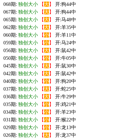
068期:
独创大小
【
大
】
开:狗44中
067期:
独创大小
【
大
】
开:狗44中
065期:
独创大小
【
大
】
开:马48中
062期:
独创大小
【
大
】
开:羊35中
060期:
独创大小
【
小
】
开:羊11中
059期:
独创大小
【
小
】
开:马24中
056期:
独创大小
【
大
】
开:鼠42中
050期:
独创大小
【
小
】
开:牛05中
045期:
独创大小
【
大
】
开:鼠30中
042期:
独创大小
【
大
】
开:鼠42中
040期:
独创大小
【
小
】
开:狗20中
037期:
独创大小
【
大
】
开:蛇25中
036期:
独创大小
【
大
】
开:牛29中
035期:
独创大小
【
小
】
开:鸡21中
034期:
独创大小
【
小
】
开:羊23中
031期:
独创大小
【
小
】
开:猴22中
029期:
独创大小
【
小
】
开:龙13中
026期:
独创大小
【
大
】
开:龙37中