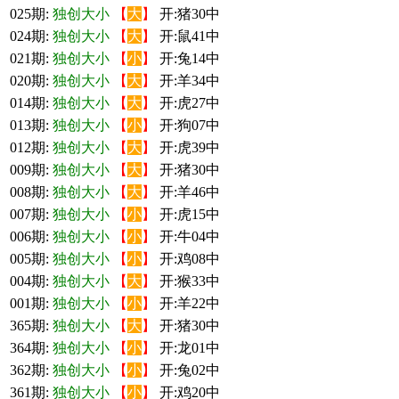
025期:
独创大小
【
大
】
开:猪30中
024期:
独创大小
【
大
】
开:鼠41中
021期:
独创大小
【
小
】
开:兔14中
020期:
独创大小
【
大
】
开:羊34中
014期:
独创大小
【
大
】
开:虎27中
013期:
独创大小
【
小
】
开:狗07中
012期:
独创大小
【
大
】
开:虎39中
009期:
独创大小
【
大
】
开:猪30中
008期:
独创大小
【
大
】
开:羊46中
007期:
独创大小
【
小
】
开:虎15中
006期:
独创大小
【
小
】
开:牛04中
005期:
独创大小
【
小
】
开:鸡08中
004期:
独创大小
【
大
】
开:猴33中
001期:
独创大小
【
小
】
开:羊22中
365期:
独创大小
【
大
】
开:猪30中
364期:
独创大小
【
小
】
开:龙01中
362期:
独创大小
【
小
】
开:兔02中
361期:
独创大小
【
小
】
开:鸡20中