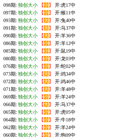
098期:
独创大小
【
小
】
开:虎17中
097期:
独创大小
【
小
】
开:猴11中
093期:
独创大小
【
大
】
开:兔40中
091期:
独创大小
【
大
】
开:马37中
090期:
独创大小
【
大
】
开:羊36中
086期:
独创大小
【
小
】
开:羊12中
085期:
独创大小
【
小
】
开:鼠19中
080期:
独创大小
【
小
】
开:龙03中
076期:
独创大小
【
小
】
开:蛇02中
073期:
独创大小
【
大
】
开:鸡34中
072期:
独创大小
【
大
】
开:鸡46中
071期:
独创大小
【
大
】
开:羊48中
069期:
独创大小
【
小
】
开:羊24中
066期:
独创大小
【
大
】
开:马37中
065期:
独创大小
【
小
】
开:虎05中
064期:
独创大小
【
小
】
开:牛18中
062期:
独创大小
【
小
】
开:羊24中
060期:
独创大小
【
小
】
开:狗09中