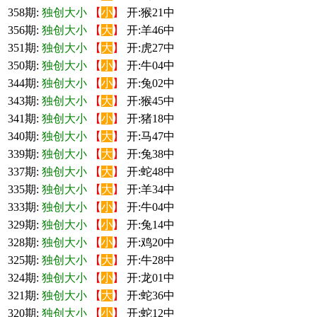
358期:
独创大小
【
小
】
开:猴21中
356期:
独创大小
【
大
】
开:羊46中
351期:
独创大小
【
大
】
开:虎27中
350期:
独创大小
【
小
】
开:牛04中
344期:
独创大小
【
小
】
开:兔02中
343期:
独创大小
【
大
】
开:猴45中
341期:
独创大小
【
小
】
开:猪18中
340期:
独创大小
【
大
】
开:马47中
339期:
独创大小
【
大
】
开:兔38中
337期:
独创大小
【
大
】
开:蛇48中
335期:
独创大小
【
大
】
开:羊34中
333期:
独创大小
【
小
】
开:牛04中
329期:
独创大小
【
小
】
开:兔14中
328期:
独创大小
【
小
】
开:鸡20中
325期:
独创大小
【
大
】
开:牛28中
324期:
独创大小
【
小
】
开:龙01中
321期:
独创大小
【
大
】
开:蛇36中
320期:
独创大小
【
小
】
开:蛇12中